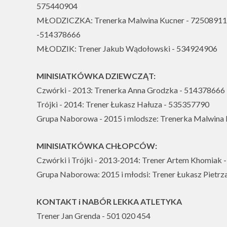
575440904
MŁODZICZKA: Trenerka Malwina Kucner - 725089113
-514378666
MŁODZIK: Trener Jakub Wądołowski - 534924906
MINISIATKÓWKA DZIEWCZĄT:
Czwórki - 2013: Trenerka Anna Grodzka - 514378666
Trójki - 2014: Trener Łukasz Hałuza - 535357790
Grupa Naborowa - 2015 i mlodsze: Trenerka Malwina
MINISIATKÓWKA CHŁOPCÓW:
Czwórki i Trójki - 2013-2014: Trener Artem Khomiak
Grupa Naborowa: 2015 i młodsi: Trener Łukasz Pietr
KONTAKT i NABÓR LEKKA ATLETYKA
Trener Jan Grenda - 501 020 454