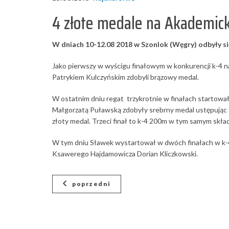
4 złote medale na Akademick
W dniach 10-12.08 2018 w Szonlok (Węgry) odbyły 
Jako pierwszy w wyścigu finałowym w konkurencji k-4
Patrykiem Kulczyńskim zdobyli brązowy medal.
W ostatnim dniu regat trzykrotnie w finałach startow
Małgorzatą Puławską zdobyły srebrny medal ustępując ty
złoty medal. Trzeci finał to k-4 200m w tym samym skład
W tym dniu Sławek wystartował w dwóch finałach w k-4
Ksawerego Hajdamowicza Dorian Kliczkowski.
poprzedni