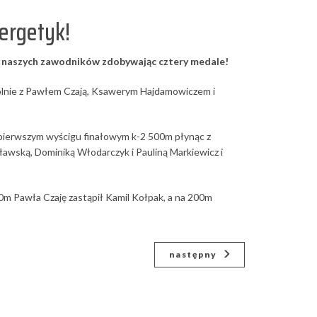
ergetyk!
e naszych zawodników zdobywając cztery medale!
ólnie z Pawłem Czają, Ksawerym Hajdamowiczem i
 pierwszym wyścigu finałowym k-2 500m płynąc z
ławską, Dominiką Włodarczyk i Pauliną Markiewicz i
m Pawła Czaję zastąpił Kamil Kołpak, a na 200m
następny