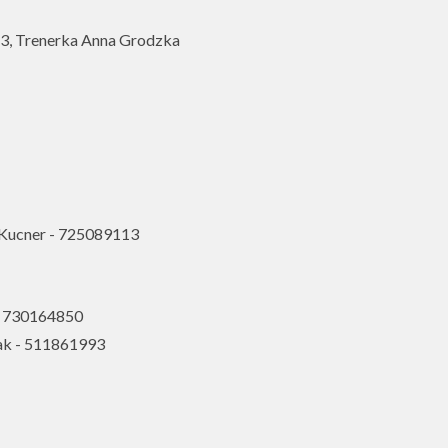
, Trenerka Anna Grodzka
 Kucner - 725089113
 - 730164850
zak - 511861993