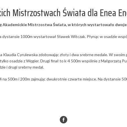
ich Mistrzostwach Świata dla Enea En
się Akademickie Mistrzostwa Świata, w których wystartowało dwoj
 na dystansie 1000m wystartował Sławek Witczak. Płynąc w osadzie wsp
ała Klaudia Cyrulewska zdobywając złoty i dwa srebrne medale. W swoim
lko osadzie z Węgier. Drugi finał to k-4 500m wspólnie z Małgorzatą Pu
zie i drugi srebrny medal.
 na 500m i 200m zajmując dwukrotnie czwarte miejsce. Na dystansie 500