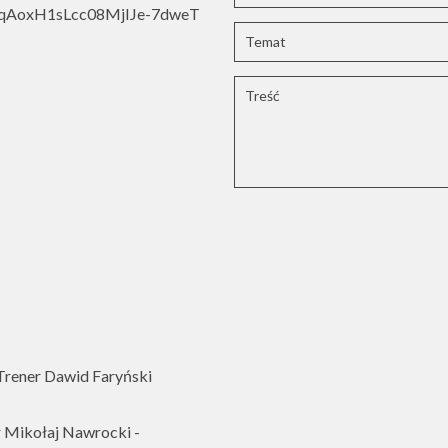
oWqAoxH1sLcc08MjIJe-7dweT
rener Dawid Faryński
 Mikołaj Nawrocki -