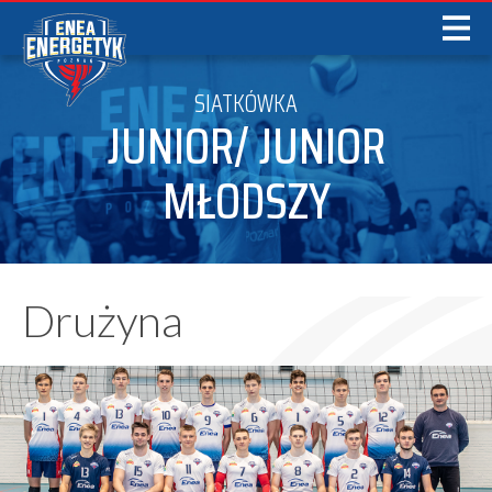
SIATKÓWKA
JUNIOR/ JUNIOR
MŁODSZY
Drużyna