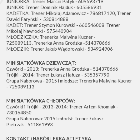
JUNIORKA: Trener Marcin Patyk - 609593719
JUNIOR: Trener Dominik Hajduk - 605586931
KADETKA: Trener Mikołaj Adamowicz - 786817120, Trener
Dawid Faryński - 530814888
KADET: Trener Szymon Kurowski - 660546008, Trener
Mikołaj Nawrocki - 575440904
MŁODZICZKA: Trenerka Malwina Kucner -
725089113, Trenerka Anna Grodzka -514378666
MŁODZIK: Trener Jakub Wądołowski - 534924906
MINISIATKÓWKA DZIEWCZĄT:
Czwórki - 2013: Trenerka Anna Grodzka - 514378666
Trójki - 2014: Trener Łukasz Hałuza - 535357790
Grupa Naborowa - 2015 i mlodsze: Trenerka Malwina Kucner
- 725089113
MINISIATKÓWKA CHŁOPCÓW:
Czwórki i Trójki - 2013-2014: Trener Artem Khomiak -
730164850
Grupa Naborowa: 2015 i młodsi: Trener Łukasz
Pietrzak - 511861993
KONTAKT i NABÓR LEKKA ATLETYKA