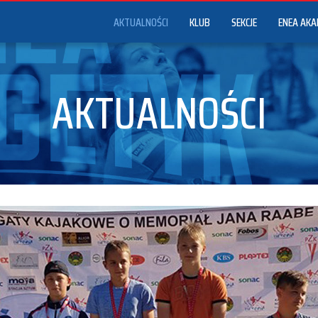
AKTUALNOŚCI
KLUB
SEKCJE
ENEA AKA
AKTUALNOŚCI