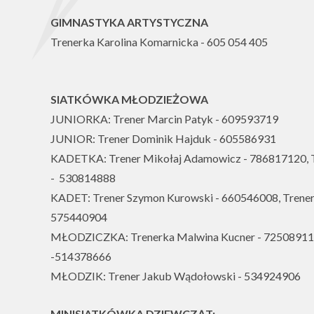
GIMNASTYKA ARTYSTYCZNA
Trenerka Karolina Komarnicka - 605 054 405
SIATKÓWKA MŁODZIEŻOWA
JUNIORKA: Trener Marcin Patyk - 609593719
JUNIOR: Trener Dominik Hajduk - 605586931
KADETKA: Trener Mikołaj Adamowicz - 786817120, T
- 530814888
KADET: Trener Szymon Kurowski - 660546008, Trener
575440904
MŁODZICZKA: Trenerka Malwina Kucner - 725089113
-514378666
MŁODZIK: Trener Jakub Wądołowski - 534924906
MINISIATKÓWKA DZIEWCZĄT: