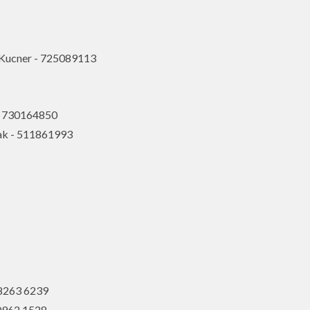
 Kucner - 725089113
 - 730164850
zak - 511861993
8263 6239
0962 1528