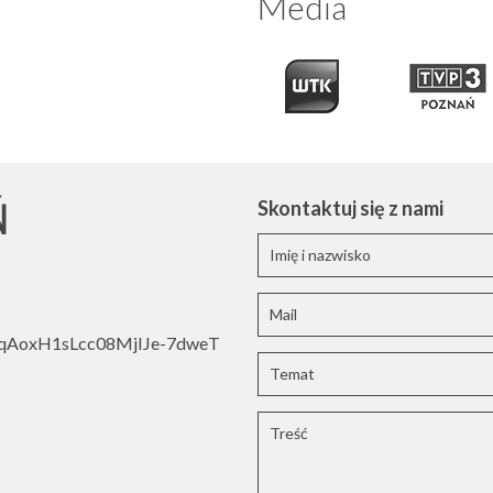
Media
Ń
Skontaktuj się z nami
oWqAoxH1sLcc08MjIJe-7dweT