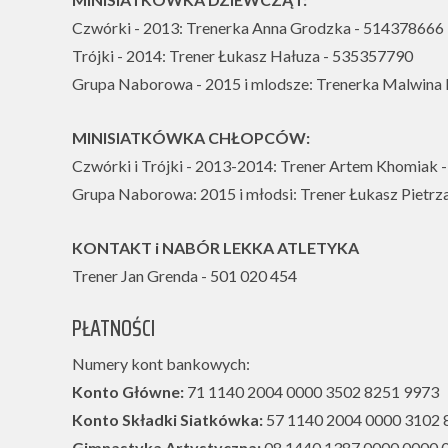
Czwórki - 2013: Trenerka Anna Grodzka - 514378666
Trójki - 2014: Trener Łukasz Hałuza - 535357790
Grupa Naborowa - 2015 i mlodsze: Trenerka Malwina
MINISIATKÓWKA CHŁOPCÓW:
Czwórki i Trójki - 2013-2014: Trener Artem Khomiak
Grupa Naborowa: 2015 i młodsi: Trener Łukasz Pietr
KONTAKT i NABÓR LEKKA ATLETYKA
Trener Jan Grenda - 501 020 454
PŁATNOŚCI
Numery kont bankowych:
Konto Główne:
71 1140 2004 0000 3502 8251 9973
Konto Składki Siatkówka:
57 1140 2004 0000 3102 
Gimnastyka Artystyczna:
08 1440 1387 0000 0000 