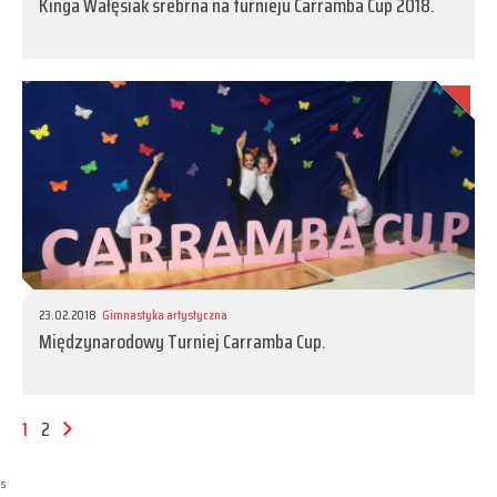
Kinga Wałęsiak srebrna na turnieju Carramba Cup 2018.
23.02.2018
Gimnastyka artystyczna
Międzynarodowy Turniej Carramba Cup.
1
2
s