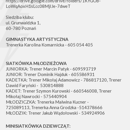
https://drive.google.com/drive/folders/1KYGOb-
LoWqAoxH1sLcc08MjIJe-7dweT
Siedziba klubu:
ul. Grunwaldzka 1,
60-780 Poznań
GIMNASTYKA ARTYSTYCZNA
Trenerka Karolina Komarnicka - 605 054 405
SIATKÓWKA MŁODZIEŻOWA
JUNIORKA: Trener Marcin Patyk - 609593719
JUNIOR: Trener Dominik Hajduk - 605586931
KADETKA: Trener Mikołaj Adamowicz - 786817120, Trener
Dawid Faryński - 530814888
KADET: Trener Szymon Kurowski - 660546008, Trener
Mikołaj Nawrocki - 575440904
MŁODZICZKA: Trenerka Malwina Kucner -
725089113, Trenerka Anna Grodzka -514378666
MŁODZIK: Trener Jakub Wądołowski - 534924906
MINISIATKÓWKA DZIEWCZĄT: