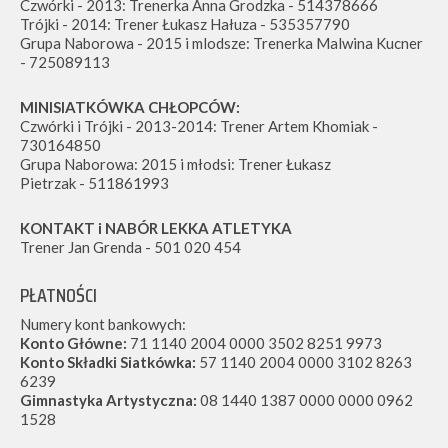
Czwórki - 2013: Trenerka Anna Grodzka - 514378666
Trójki - 2014: Trener Łukasz Hałuza - 535357790
Grupa Naborowa - 2015 i mlodsze: Trenerka Malwina Kucner
- 725089113
MINISIATKÓWKA CHŁOPCÓW:
Czwórki i Trójki - 2013-2014: Trener Artem Khomiak -
730164850
Grupa Naborowa: 2015 i młodsi: Trener Łukasz
Pietrzak - 511861993
KONTAKT i NABÓR LEKKA ATLETYKA
Trener Jan Grenda - 501 020 454
PŁATNOŚCI
Numery kont bankowych:
Konto Główne:
71 1140 2004 0000 3502 8251 9973
Konto Składki Siatkówka:
57 1140 2004 0000 3102 8263
6239
Gimnastyka Artystyczna:
08 1440 1387 0000 0000 0962
1528