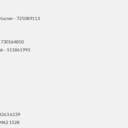
 Kucner - 725089113
 - 730164850
zak - 511861993
8263 6239
0962 1528