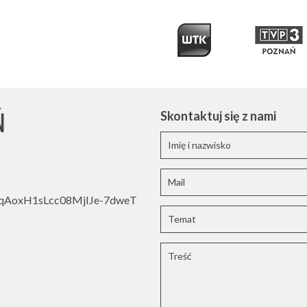
Ń
Skontaktuj się z nami
oWqAoxH1sLcc08MjIJe-7dweT