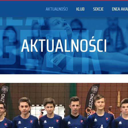
AKTUALNOŚCI
KLUB
SEKCJE
ENEA AKA
AKTUALNOŚCI