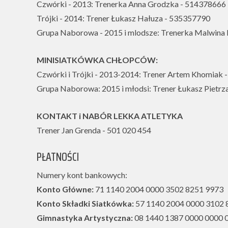
Czwórki - 2013: Trenerka Anna Grodzka - 514378666
Trójki - 2014: Trener Łukasz Hałuza - 535357790
Grupa Naborowa - 2015 i mlodsze: Trenerka Malwina
MINISIATKÓWKA CHŁOPCÓW:
Czwórki i Trójki - 2013-2014: Trener Artem Khomiak
Grupa Naborowa: 2015 i młodsi: Trener Łukasz Pietr
KONTAKT i NABÓR LEKKA ATLETYKA
Trener Jan Grenda - 501 020 454
PŁATNOŚCI
Numery kont bankowych:
Konto Główne:
71 1140 2004 0000 3502 8251 9973
Konto Składki Siatkówka:
57 1140 2004 0000 3102 
Gimnastyka Artystyczna:
08 1440 1387 0000 0000 